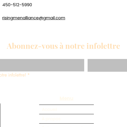
450-512-5990
risingmenalliance@gmail.com
Abonnez-vous à notre infolettre
tre infolettre!
*
Menu
Accueil
À propos