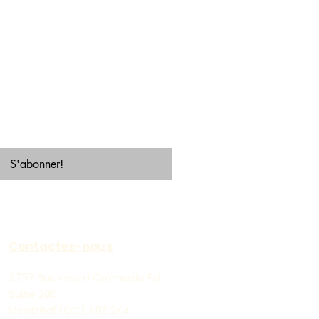
S'abonner!
Contactez-nous
3737 Boulevard Crémazie Est
Suite 200
Montréal (QC), H1Z 2K4