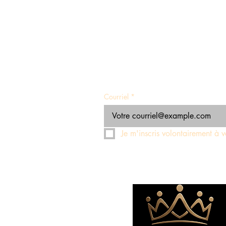
Courriel
*
Je m'inscris volontairement à vo