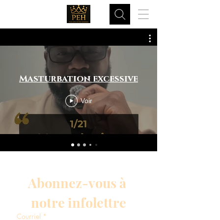
Masturbation excessive
Voir
Abonnez-vous à 
notre infolettre
Courriel
*