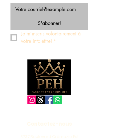
S'abonner!
Je m'inscris volontairement à 
votre infolettre!
*
Contactez-nous
3737 Boulevard Crémazie Est