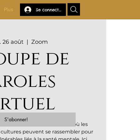
Plus
Se connecter
 26 août
  |  
Zoom
oupe de
aroles
irtuel
S'abonner!
ce chaleureux et accueillant où les
cultures peuvent se rassembler pour
nérables liés à la santé mentale. Ici,