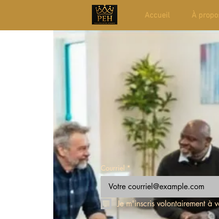
Accueil
À propo
Courriel
*
Je m'inscris volontairement à vo