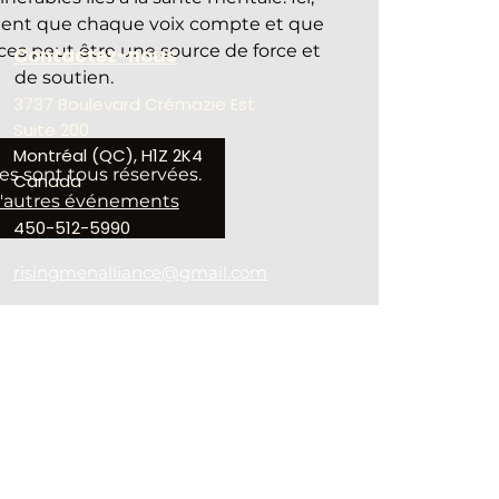
ent que chaque voix compte et que
ces peut être une source de force et
Contactez-nous
de soutien.
3737 Boulevard Crémazie Est
Suite 200
Montréal (QC), H1Z 2K4
es sont tous réservées.
Canada
d'autres événements
450-512-5990
risingmenalliance@gmail.com