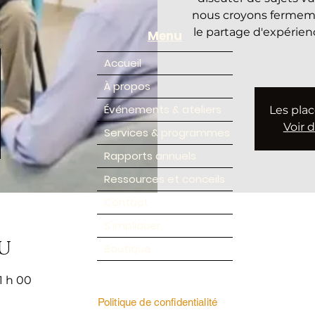
nous croyons fermem
le partage d'expérien
Menu
Accueil
À propos
Événements & ateliers
Les plac
Voir 
Services & programmes
Rapports annuels
Ressources et conceils
Contact
S'impliquer
u
Boutique
1 h 00
Politique de confidentialité