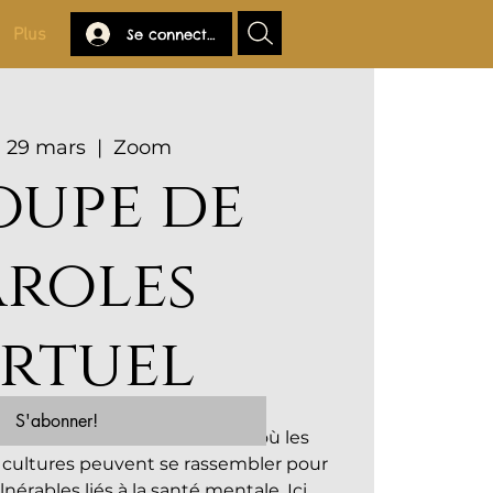
Plus
Se connecter
 29 mars
  |  
Zoom
oupe de
aroles
irtuel
S'abonner!
ce chaleureux et accueillant où les
cultures peuvent se rassembler pour
nérables liés à la santé mentale. Ici,