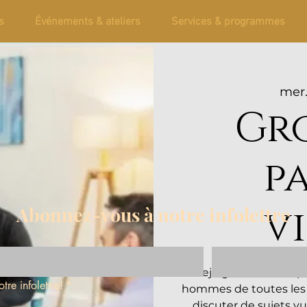
s
Événements & ateliers
Services & programmes
mer.
Gr
p
v
Abonnez-vous à notre infolettre
Rejoignez notre espa
tre infolettre!
*
hommes de toutes les 
discuter de sujets vul