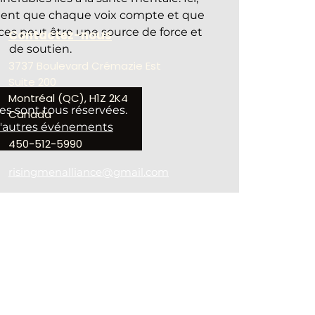
ent que chaque voix compte et que
ces peut être une source de force et
Contactez-nous
de soutien.
3737 Boulevard Crémazie Est
Suite 200
Montréal (QC), H1Z 2K4
es sont tous réservées.
Canada
d'autres événements
450-512-5990
risingmenalliance@gmail.com