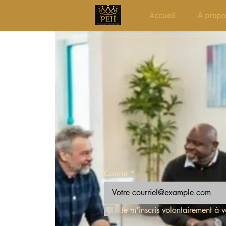
Accueil
À propo
Courriel
*
Je m'inscris volontairement à vo